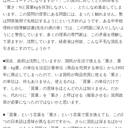
は何ニュートンになりますか？」この質問に対してどの回答者も
「重さ：Nと質量kgを区別しなさい。」、とたしなめ遁走してしま
います。この質問の背景にある問題には、まったく触れません。塾
は問答無用で丸暗記するようにという方針のようです。ある中学校
理科の指導解説書(先生の虎の巻）では、この問題に深入りしないよ
うにと警告しています。多くの理系の専門家は、この矛盾を理解し
て居ますが、沈黙しています。経産省は何故、こんな不毛な混乱を
引き起こすのでしょうか？
■現在、政府は沈黙していますが、国民が生活で使える「重さ、重
量：kg重」の単位を法定計量単位（商品を売買する単位）から1992
年に廃止してしまったので、いま国民が商品売買に使える「重さ」
の単位は、何もありません。使えるのは、「質量」の単位だけで
す。しかし、「質量」の意味をほとんどの人は知りません。だか
ら、代わりに「質量」を「重さ」と呼ばせる（擬装させる）混用政
策が必要になったのではないかと思います。
■「質量」という言葉を「重さ」という言葉で置き換えても、この2
つの日本語は意味が異なるのですから、さらに混乱は深まるばかり