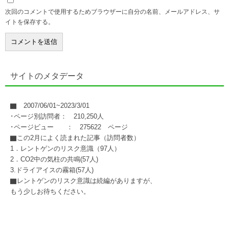
次回のコメントで使用するためブラウザーに自分の名前、メールアドレス、サ
イトを保存する。
サイトのメタデータ
▇ 2007/06/01~2023/3/01
･ページ別訪問者： 210,250人
･ページビュー ： 275622 ページ
▇この2月によく読まれた記事（訪問者数）
1．レントゲンのリスク意識（97人）
2．CO2中の気柱の共鳴(57人)
3.ドライアイスの霧箱(57人)
▇レントゲンのリスク意識は続編がありますが、
もう少しお待ちください。