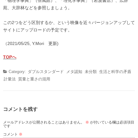
「物理学事典」（倍風館）、「理化学事典」（岩波書店）、広辞
苑、大辞林などを参照しましょう。
この2つをどう区別するか、という映像を近々バージョンアップして
サイトにアップロードの予定です。
（2021/05/25, Y.Mori 更新)
TOPへ
Category:
ダブルスタンダード
メタ認知
未分類
生活と科学の矛盾
計量法
質量と重さの混用
コメントを残す
メールアドレスが公開されることはありません。
※
が付いている欄は必須項目
です
コメント
※