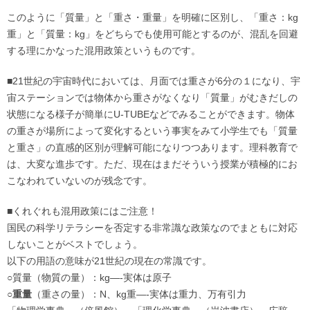
このように「質量」と「重さ・重量」を明確に区別し、「重さ：kg
重」と「質量：kg」をどちらでも使用可能とするのが、混乱を回避
する理にかなった混用政策というものです。
■21世紀の宇宙時代においては、月面では重さが6分の１になり、宇
宙ステーションでは物体から重さがなくなり「質量」がむきだしの
状態になる様子が簡単にU-TUBEなどでみることができます。物体
の重さが場所によって変化するという事実をみて小学生でも「質量
と重さ」の直感的区別が理解可能になりつつあります。理科教育で
は、大変な進歩です。ただ、現在はまだそういう授業が積極的にお
こなわれていないのが残念です。
■くれぐれも混用政策にはご注意！
国民の科学リテラシーを否定する非常識な政策なのでまともに対応
しないことがベストでしょう。
以下の用語の意味が21世紀の現在の常識です。
○
質量（物質の量）：kg—-実体は原子
○重量
（重さの量）：N、kg重—-実体は重力、万有引力