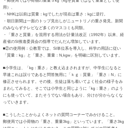
・郵便局では小荷物の重量５kg（kgを質量ではなく重量として使
用）、
・NHKは以前は質量：kgでしたが現在は重さ：kgに逆行。
・朝日新聞は一面のトップ見出しがニュートリノの重さ発見。新聞
のみならずテレビなど多くのマスコミも同類。
・「重さと質量」を混用する用法が計量法改正（1992年）以来、経
産省のSI推進委員会の指導でだんだん増加しています。
■②の使用例：公教育では、SI単位系を導入し、科学の用語に従い
「質量：kg」と「重さ、重量：N,kgw」を明確に区別しています。
■小学生は、「kg：重さ」と教え込まされますが、中学生になると
早速これは誤りであると問答無用に「ｋｇ：質量」「重さ：N」に
修正させられます。その後、生徒は落ち着いてよく社会の様子をみ
まわしてみると、そこでは小学生と同じように「kg：重さ」のよう
にも使っていて、またそうでない場合もあり、分けが分からなくな
っていきます。
■こうしたことからよくネットの質問コーナーでみかけること。
郵便局では小荷物の「重さ、重量3kg」といっています。「重さ3kg