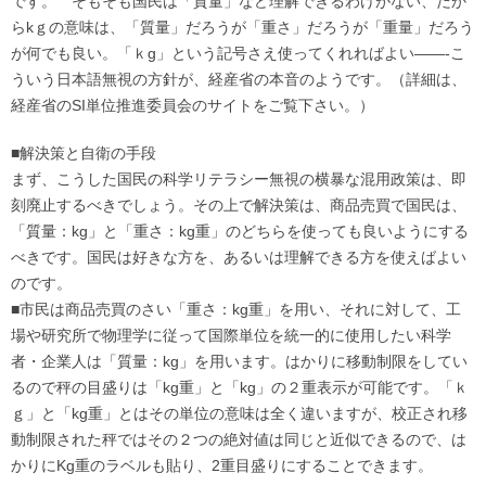
です。 そもそも国民は「質量」など理解できるわけがない、だか
らkｇの意味は、「質量」だろうが「重さ」だろうが「重量」だろう
が何でも良い。「ｋg」という記号さえ使ってくれればよい——-こ
ういう日本語無視の方針が、経産省の本音のようです。（詳細は、
経産省のSI単位推進委員会のサイトをご覧下さい。）
■解決策と自衛の手段
まず、こうした国民の科学リテラシー無視の横暴な混用政策は、即
刻廃止するべきでしょう。その上で解決策は、商品売買で国民は、
「質量：kg」と「重さ：kg重」のどちらを使っても良いようにする
べきです。国民は好きな方を、あるいは理解できる方を使えばよい
のです。
■市民は商品売買のさい「重さ：kg重」を用い、それに対して、工
場や研究所で物理学に従って国際単位を統一的に使用したい科学
者・企業人は「質量：kg」を用います。はかりに移動制限をしてい
るので秤の目盛りは「kg重」と「kg」の２重表示が可能です。「ｋ
ｇ」と「kg重」とはその単位の意味は全く違いますが、校正され移
動制限された秤ではその２つの絶対値は同じと近似できるので、は
かりにKg重のラベルも貼り、2重目盛りにすることできます。