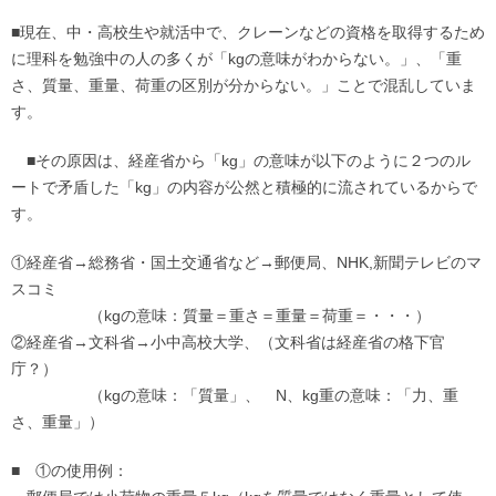
■
現在、中・高校生や就活中で、クレーンなどの資格を取得するため
に理科を勉強中の人の多くが「kgの意味がわからない。」、「重
さ、質量、重量、荷重の区別が分からない。」ことで混乱していま
す。
■その原因は、経産省から「kg」の意味が以下のように２つのル
ートで矛盾した「kg」の内容が公然と積極的に流されているからで
す。
①経産省→総務省・国土交通省など→郵便局、NHK,新聞テレビのマ
スコミ
（kgの意味：質量＝重さ＝重量＝荷重＝・・・）
②経産省→文科省→小中高校大学、（文科省は経産省の格下官
庁？）
（kgの意味：「質量」、 N、kg重の意味：「力、重
さ、重量」）
■ ①の使用例：