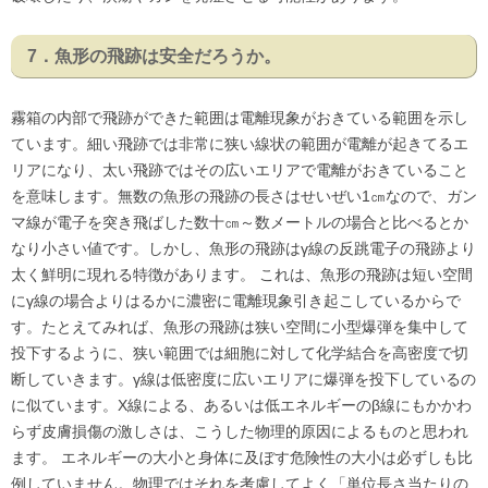
7．魚形の飛跡は安全だろうか。
霧箱の内部で飛跡ができた範囲は電離現象がおきている範囲を示し
ています。細い飛跡では非常に狭い線状の範囲が電離が起きてるエ
リアになり、太い飛跡ではその広いエリアで電離がおきていること
を意味します。無数の魚形の飛跡の長さはせいぜい1㎝なので、ガン
マ線が電子を突き飛ばした数十㎝～数メートルの場合と比べるとか
なり小さい値です。しかし、魚形の飛跡はγ線の反跳電子の飛跡より
太く鮮明に現れる特徴があります。 これは、魚形の飛跡は短い空間
にγ線の場合よりはるかに濃密に電離現象引き起こしているからで
す。たとえてみれば、魚形の飛跡は狭い空間に小型爆弾を集中して
投下するように、狭い範囲では細胞に対して化学結合を高密度で切
断していきます。γ線は低密度に広いエリアに爆弾を投下しているの
に似ています。X線による、あるいは低エネルギーのβ線にもかかわ
らず皮膚損傷の激しさは、こうした物理的原因によるものと思われ
ます。 エネルギーの大小と身体に及ぼす危険性の大小は必ずしも比
例していません。物理ではそれを考慮してよく「単位長さ当たりの