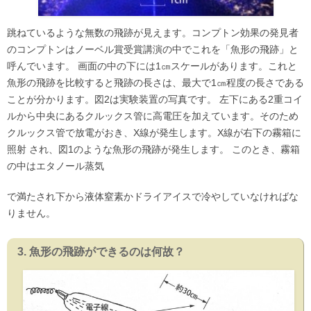
跳ねているような無数の飛跡が見えます。コンプトン効果の発見者
のコンプトンはノーベル賞受賞講演の中でこれを「魚形の飛跡」と
呼んでいます。 画面の中の下には1㎝スケールがあります。これと
魚形の飛跡を比較すると飛跡の長さは、最大で1㎝程度の長さである
ことが分かります。図2は実験装置の写真です。 左下にある2重コイ
ルから中央にあるクルックス管に高電圧を加えています。そのため
クルックス管で放電がおき、X線が発生します。X線が右下の霧箱に
照射 され、図1のような魚形の飛跡が発生します。 このとき、霧箱
の中はエタノール蒸気
で満たされ下から液体窒素かドライアイスで冷やしていなければな
りません。
3. 魚形の飛跡ができるのは何故？