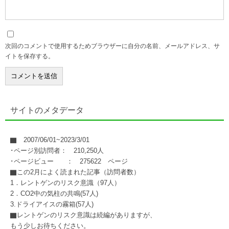
次回のコメントで使用するためブラウザーに自分の名前、メールアドレス、サ
イトを保存する。
サイトのメタデータ
▇ 2007/06/01~2023/3/01
･ページ別訪問者： 210,250人
･ページビュー ： 275622 ページ
▇この2月によく読まれた記事（訪問者数）
1．レントゲンのリスク意識（97人）
2．CO2中の気柱の共鳴(57人)
3.ドライアイスの霧箱(57人)
▇レントゲンのリスク意識は続編がありますが、
もう少しお待ちください。