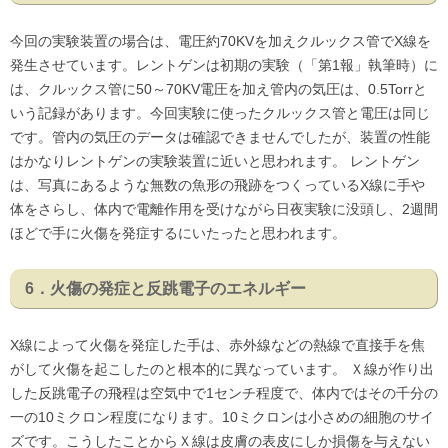
今回の実験装置の場合は、電圧約70KVを加えクルックス管でX線を
発生させています。レントゲンは初期の実験（「第1報」執筆時）に
は、クルックス管に50～70KV電圧を加え管内の気圧は、0.5Torrと
いう記録があります。今回実験に使ったクルックス管と電圧は同じ
です。管内の気圧のデータは確認できませんでしたが、装置の性能
はかなりレントゲンの実験装置に近いと思われます。 レントゲン
は、写真にあるような無数の魚形の飛跡をつくっているX線に手や
体をさらし、体内で電離作用を受けながら日夜実験に没頭し、2週間
ほどで手に火傷を発症するにいたったと思われます。
6．火傷の発症と反跳電子のエネルギー
X線によって火傷を発症した手は、赤外線などの熱線で直接手を焦
がして火傷を起こしたのと根本的に異なっています。 Ｘ線が作り出
した反跳電子の飛程は空気中で1センチ程度で、体内ではその千分の
一の10ミクロン程度になります。10ミクロンは小さめの細胞のサイ
ズです。こうしたことからＸ線は皮膚の表皮にしか損傷を与えない