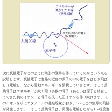
次に反跳電子がどのように魚形の飛跡を作っていくのかという点を
説明します。反跳電子は進路の近傍の原子の中の電子をはじき飛ば
し（電離し）ながら運動エネルギーを消費していきます。そして反
跳電子はエネルギーが続く限り多数の電子（あるいは原子と結合し
てできた負のイオン）と電子を失った正イオンを作り続けます。 そ
のイオンを核にエタノールの凝結現象がおき、1㎝ほどの魚形の飛跡
が発生します。 そして反跳電子は、周囲を電離しながら1㎝程度進