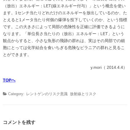
（放出）エネルギー：LET(線エネルギー付与）」という概念を使い
ます。1センチ当たりどれだけのエネルギーを放出しているのか、た
とえると1メータ当たり何個の爆弾を投下していくのか、という指標
です。この大きさによって局部の危険性を正確に評価できるように
なります。「単位長さ当たりの（放出）エネルギー：LET」という
観点からすると、小さな魚形の飛跡の群れは、実はその局部での細
胞にとっては化学結合を食いちぎる危険なピラニアの群れと見るこ
とができます。
y.mori（ 2014.4.4）
TOPへ
Category:
レントゲンのリスク意識
放射線とリスク
コメントを残す