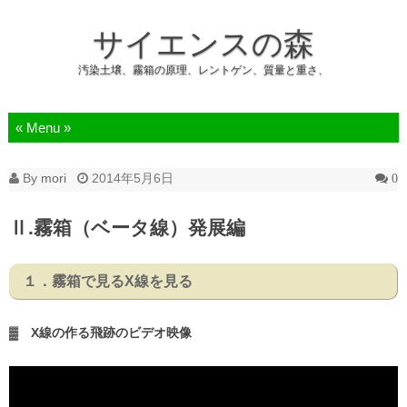
サイエンスの森
汚染土壌、霧箱の原理、レントゲン、質量と重さ、
Skip to content
By
mori
2014年5月6日
0
Ⅱ.霧箱（ベータ線）発展編
１．霧箱で見るX線を見る
▓ X線の作る飛跡のビデオ映像