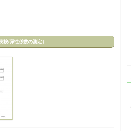
実験/弾性係数の測定）