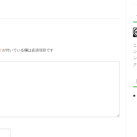
※
が付いている欄は必須項目です
ン
ン
ク
■