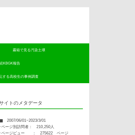
霧箱で見る汚染土壌
続KBGK報告
混乱する高校生の事例調査
サイトのメタデータ
▇ 2007/06/01~2023/3/01
･ページ別訪問者： 210,250人
･ページビュー ： 275622 ページ