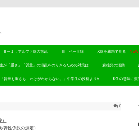
、
Skip to content
Ⅱー１．アルファ線の散乱
Ⅲ ベータ線
X線を霧箱で見る
NEW
生が「重さ」「質量」の混乱をのりきるための対策は
森雄兒の活動
W「質量も重さも、わけがわからない。」中学生の投稿よりV
KG の意味に
0
験）
験/弾性係数の測定）