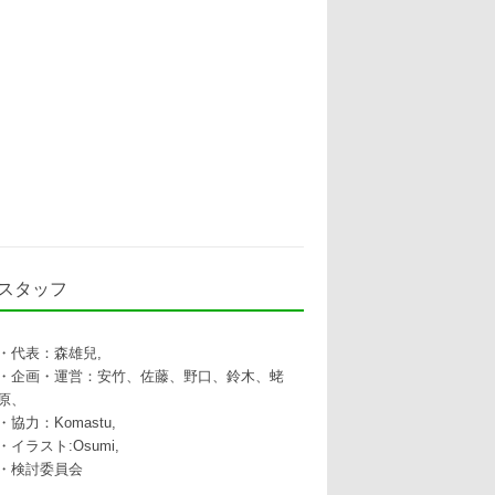
スタッフ
・代表：森雄兒,
・企画・運営：安竹、佐藤、野口、鈴木、蛯
原、
・協力：Komastu,
・イラスト:Osumi,
・検討委員会