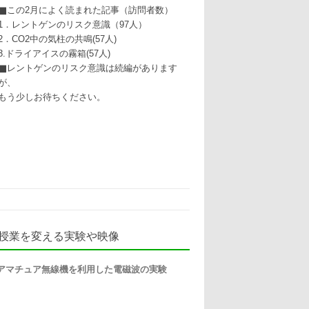
▇この2月によく読まれた記事（訪問者数）
1．レントゲンのリスク意識（97人）
2．CO2中の気柱の共鳴(57人)
3.ドライアイスの霧箱(57人)
▇レントゲンのリスク意識は続編があります
が、
もう少しお待ちください。
授業を変える実験や映像
アマチュア無線機を利用した電磁波の実験