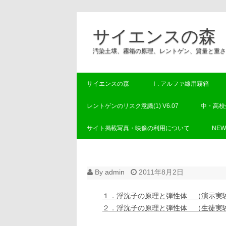
サイエンスの森
汚染土壌、霧箱の原理、レントゲン、質量と重さ
サイエンスの森
Ⅰ. アルファ線用霧箱
レントゲンのリスク意識(1) V6.07
中・高校
サイト掲載写真・映像の利用について
NE
By
admin
2011年8月2日
１．浮沈子の原理と弾性体 （演示実
２．浮沈子の原理と弾性体 （生徒実