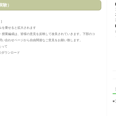
実験）
]
ルを乗せると拡大されます
・授業編成は、皆様の意見を反映して改良されていきます。下部のコ
問い合わせページから自由闊達なご意見をお願い致します。
たって
のダウンロード
■