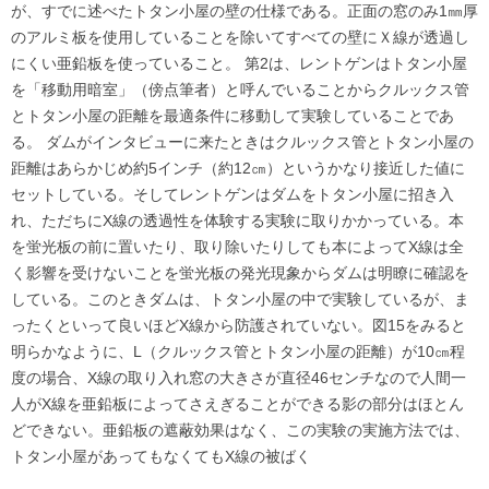
が、すでに述べたトタン小屋の壁の仕様である。正面の窓のみ1㎜厚
のアルミ板を使用していることを除いてすべての壁にＸ線が透過し
にくい亜鉛板を使っていること。 第2は、レントゲンはトタン小屋
を「移動用暗室」（傍点筆者）と呼んでいることからクルックス管
とトタン小屋の距離を最適条件に移動して実験していることであ
る。 ダムがインタビューに来たときはクルックス管とトタン小屋の
距離はあらかじめ約5インチ（約12㎝）というかなり接近した値に
セットしている。そしてレントゲンはダムをトタン小屋に招き入
れ、ただちにX線の透過性を体験する実験に取りかかっている。本
を蛍光板の前に置いたり、取り除いたりしても本によってX線は全
く影響を受けないことを蛍光板の発光現象からダムは明瞭に確認を
している。このときダムは、トタン小屋の中で実験しているが、ま
ったくといって良いほどX線から防護されていない。図15をみると
明らかなように、L（クルックス管とトタン小屋の距離）が10㎝程
度の場合、X線の取り入れ窓の大きさが直径46センチなので人間一
人がX線を亜鉛板によってさえぎることができる影の部分はほとん
どできない。亜鉛板の遮蔽効果はなく、この実験の実施方法では、
トタン小屋があってもなくてもX線の被ばく