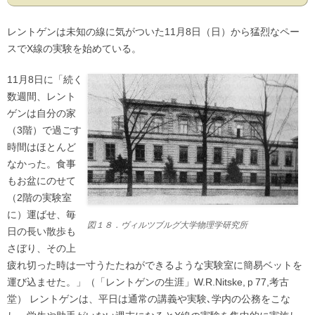
レントゲンは未知の線に気がついた11月8日（日）から猛烈なペー
スでX線の実験を始めている。
11月8日に「続く
数週間、レント
ゲンは自分の家
（3階）で過ごす
時間はほとんど
なかった。食事
もお盆にのせて
（2階の実験室
に）運ばせ、毎
図１８．ヴィルツブルグ大学物理学研究所
日の長い散歩も
さぼり、その上
疲れ切った時は一寸うたたねができるような実験室に簡易ベットを
運び込ませた。」（「レントゲンの生涯」W.R.Nitske,ｐ77,考古
堂） レントゲンは、平日は通常の講義や実験､学内の公務をこな