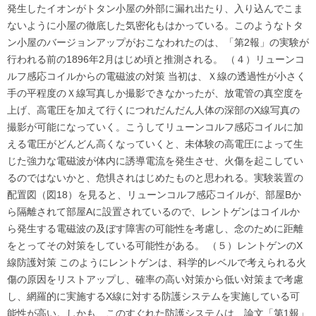
発生したイオンがトタン小屋の外部に漏れ出たり、入り込んでこま
ないように小屋の徹底した気密化もはかっている。このようなトタ
ン小屋のバージョンアップがおこなわれたのは、「第2報」の実験が
行われる前の1896年2月はじめ頃と推測される。 （４）リューンコ
ルフ感応コイルからの電磁波の対策 当初は、Ｘ線の透過性が小さく
手の平程度のＸ線写真しか撮影できなかったが、放電管の真空度を
上げ、高電圧を加えて行くにつれだんだん人体の深部のX線写真の
撮影が可能になっていく。こうしてリューンコルフ感応コイルに加
える電圧がどんどん高くなっていくと、未体験の高電圧によって生
じた強力な電磁波が体内に誘導電流を発生させ、火傷を起こしてい
るのではないかと、危惧されはじめたものと思われる。実験装置の
配置図（図18）を見ると、リューンコルフ感応コイルが、部屋Bか
ら隔離されて部屋Aに設置されているので、レントゲンはコイルか
ら発生する電磁波の及ぼす障害の可能性を考慮し、念のために距離
をとってその対策をしている可能性がある。 （５）レントゲンのX
線防護対策 このようにレントゲンは、科学的レベルで考えられる火
傷の原因をリストアップし、確率の高い対策から低い対策まで考慮
し、網羅的に実施するX線に対する防護システムを実施している可
能性が高い。しかも、このすぐれた防護システムは、論文「第1報」