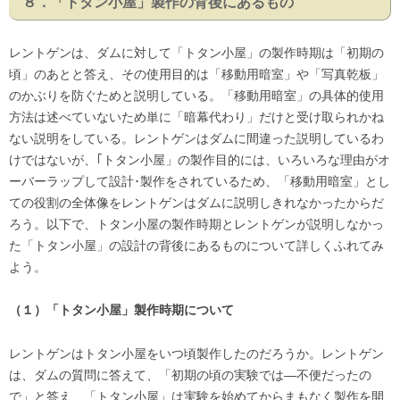
８．「トタン小屋」製作の背後にあるもの
レントゲンは、ダムに対して「トタン小屋」の製作時期は「初期の
頃」のあとと答え、その使用目的は「移動用暗室」や「写真乾板」
のかぶりを防ぐためと説明している。「移動用暗室」の具体的使用
方法は述べていないため単に「暗幕代わり」だけと受け取られかね
ない説明をしている。レントゲンはダムに間違った説明しているわ
けではないが、｢トタン小屋」の製作目的には、いろいろな理由がオ
ーバーラップして設計･製作をされているため、「移動用暗室」とし
ての役割の全体像をレントゲンはダムに説明しきれなかったからだ
ろう。以下で、トタン小屋の製作時期とレントゲンが説明しなかっ
た「トタン小屋」の設計の背後にあるものについて詳しくふれてみ
よう。
（１）「トタン小屋」製作時期について
レントゲンはトタン小屋をいつ頃製作したのだろうか。レントゲン
は、ダムの質問に答えて、「初期の頃の実験では—不便だったの
で」と答え、「トタン小屋」は実験を始めてからまもなく製作を開