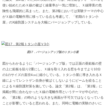
使い始めたためＸ線の被ばく線量率が一気に増加し、Ｘ線障害の危
険性も飛躍的に高まった。また、第2報においては実験テーマの中心
がＸ線の電離作用に移っている点も考慮して、「初期のトタン小
屋」のX線防護システムを大幅にバージョンアップしている。
図17．バージョンアップ版のトタン小屋
図からわかるように「バージョンアップ版」では正面の亜鉛板の壁
の上に鉛板を貼り2重にし、Ｘ線を取り入れる窓を今までより10分
の1のサイズの直径4㎝に縮小している。トタン小屋に導き入れるＸ
線によってレントゲン自身が被ばくしないようにビームを絞ること
によるＸ線防護対策を施している。論文「第2報」は、「第1報」に
掲載が間に合わなかったＸ線の電離作用というテーマが中心のた
め、「第1報」の時のような大きな画面が不可欠ではなくなっている
ことが影響していると思われる。また、同時に電離の実験のさいに