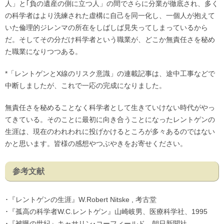
人」と｢負の遺産の側に立つ人」の間でさらに分業が徹底され、多く
の科学者はより洗練された虚構に自己を同一化し、一個人が抱えて
いた倫理的ジレンマの所在をしばしば見失ってしまっているから
だ。そしてその分だけ科学者という職業が、どこか無責任さを秘め
た職業になりつつある。
*「レントゲンとX線のリスク意識」の連載記事は、途中工事などで
中断しましたが、これで一応の完成になりました。
無責任さを秘めることなく科学者として生きていけない時代がやっ
てきている。そのことに最初に向き合うことになったレントゲンの
生涯は、現在のわれわれに投げかけるところが多々あるのではない
かと思います。皆様の感想やつぶやきをお寄せください。
参考文献
･『レントゲンの生涯』W.Robert Nitske , 考古堂
･『孤高の科学者W.C.レントゲン』山崎岐男、医療科学社、1995
･『被曝の世紀』キャサリン･コーフィールド、朝日新聞社、