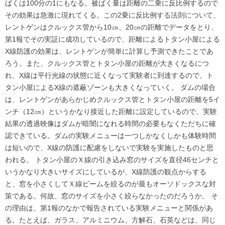
ばくは100分の1にもなる。被ばく量は距離の二乗に反比例するので
その効果は急激に現れてくる。この2乗に反比例する法則について、
レントゲンはクルックス管から10㎝、20㎝の距離でデータをとり、
第1報でその実証に成功しているので、距離によるトタン小屋による
X線防護の効果は、レントゲンが簡単に計算し予測できたことであ
ろう。また、クルックス管とトタン小屋の距離が大きくなるにつ
れ、X線は平行光線の状態に近くなって実験者に到達するので、ト
タン小屋によるX線の遮蔽ゾーンも大きくなっていく。 ダムの場合
は、レントゲンがあらかじめクルックス管とトタン小屋の距離を5イ
ンチ（12㎝）というかなり接近した距離に設定しているので、実験
結果の透過映像はダムが暗闇になれる時間の必要もなくただちに確
認できている。ダムの実験メニューは一つしかなくしかも体験時間
は短いので、X線の防護に配慮をしないで実験を実施したものと思
われる。 トタン小屋のＸ線の引き込み窓のサイズを直径46センチと
いうかなり大きいサイズにしているが、X線防護の観点からする
と、窓を小さくしてＸ線ビームを絞るのが最もオーソドックスな対
策である。何故、窓のサイズを小さく絞らなかったのだろうか。 そ
の理由は、第1報のなかで報告されている実験メニューと関係があ
る。たとえば、ガラス、アルミニウム、方解石、石英などは、同じ