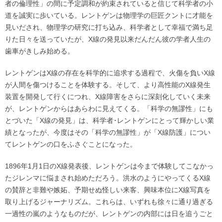
者の倫理性」の間に予定調和が約束されていると信じて科学者の小
道を誠実に歩いている。レントゲンは物理学の巨匠クントに才能を
見いだされ、物理学の研究に打ち込み、科学者として幸福で満ち足
りた日々を送っていたが、X線の発見以来だんだん彼の学者人生の
歯車がきしみ始める。
レントゲンはX線の存在を科学的に追求する過程で、火傷を負いX線
が人間を傷つけることを体験する。そして、より高性能のX線発生
装置を開発して行くにつれ、X線障害をさらに深刻化していく未来
が、レントゲンからはあらわに見えてくる。「科学の無謬性」にも
とづいた「X線の発見」は、科学者･レントゲンにとって輝かしい業
績となったが、今度はその「科学の無謬性」が「X線防護」につい
てレントゲンの口をふさぐことになった。
1896年1月1日のX線発表後、レントゲンは今まで体験してこなかっ
たジレンマに悩まされ始めただろう。洪水のようにやってくるX線
の賛辞と非難や嫉妬、予期せぬ怪しい来客、興味本位にX線写真を
取り上げるジャーナリズム。これらは、いずれも徐々に通り過ぎる
一過性の嵐のようなものだが、レントゲンの内部には日を追うごと