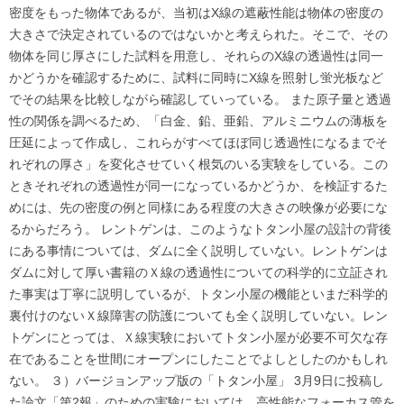
密度をもった物体であるが、当初はX線の遮蔽性能は物体の密度の
大きさで決定されているのではないかと考えられた。そこで、その
物体を同じ厚さにした試料を用意し、それらのX線の透過性は同一
かどうかを確認するために、試料に同時にX線を照射し蛍光板など
でその結果を比較しながら確認していっている。 また原子量と透過
性の関係を調べるため、「白金、鉛、亜鉛、アルミニウムの薄板を
圧延によって作成し、これらがすべてほぼ同じ透過性になるまでそ
れぞれの厚さ」を変化させていく根気のいる実験をしている。この
ときそれぞれの透過性が同一になっているかどうか、を検証するた
めには、先の密度の例と同様にある程度の大きさの映像が必要にな
るからだろう。 レントゲンは、このようなトタン小屋の設計の背後
にある事情については、ダムに全く説明していない。レントゲンは
ダムに対して厚い書籍のＸ線の透過性についての科学的に立証され
た事実は丁寧に説明しているが、トタン小屋の機能といまだ科学的
裏付けのないＸ線障害の防護についても全く説明していない。レン
トゲンにとっては、Ｘ線実験においてトタン小屋が必要不可欠な存
在であることを世間にオープンにしたことでよしとしたのかもしれ
ない。 ３）バージョンアップ版の「トタン小屋」 3月9日に投稿し
た論文「第2報」のための実験においては、高性能なフォーカス管を