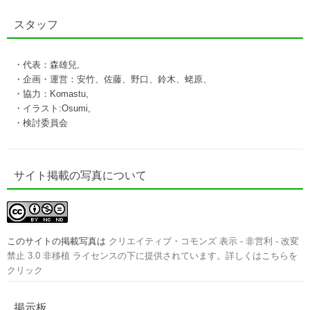
スタッフ
・代表：森雄兒,
・企画・運営：安竹、佐藤、野口、鈴木、蛯原、
・協力：Komastu,
・イラスト:Osumi,
・検討委員会
サイト掲載の写真について
このサイトの掲載写真は
クリエイティブ・コモンズ 表示 - 非営利 - 改変
禁止 3.0 非移植 ライセンスの下に提供されています。詳しくはこちらを
クリック
掲示板