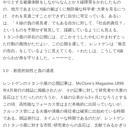
やりとする被爆体験をしながらなんとかＸ線障害をかわしたもの
の、他方であまりにX線の被ばくに無防備な科学者･大衆を見るにつ
け、それを見過ごすことができずに自分に苛立っている。あるい
は、「Ｘ線の負の発見者」でもある自分に対して、｢社会的責任？」
というものを予期せず発見して、躊躇しているようにも見える。
トタン小屋の存在の公開には、どこかそうしたやむにやまれずとっ
た行動の風情がただよい、この公開を通して、 レントゲンは「無言
の告白」をしているように見えてくる。＜わたしは、こうしてX線
からわが身を守りました。＞ーーーと。
1０．創造的知性と負の遺産
レントゲンのトタン小屋の公開記事は、McClure’s Magazine,1896
年4月発行の雑誌に掲載されたが、その記事に対して研究者や大衆の
反応はどうだったのだろうか。Ｘ線の公表から3ヶ月になろうとする
この頃、高性能なフォーカス管はまだ本格的に出回っていないが、
クルックス管による火傷や潰瘍の発症者は確実に出始めている時期
である。雑誌発行は、タイムリーな時期であるのだが、レントゲン
のトタン小屋に対する市民･研究者からの反応は、文献でみるかぎり