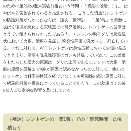
のための第2回の週末実験前後という時期（「初期の段階」）に、は
やばやと実施されていると推測される。 こうした慎重なレントゲン
の防護対策がなかったならば、論文「第2報」、「第3報」と急激に
被ばく環境が悪化する実験室での研究活動に、レントゲンの健康は
とうてい耐えられなかったであろう。エジソンの助手ダリは急性症
状において火傷、潰瘍を発症し､晩発性障害で発ガンし、死亡してい
る。それに対して、W.C.レントゲンは急性症状において火傷の発症
でとどまり、潰瘍も晩発性障害のガンも発症していない。この差違
をもたらした最大の原因は、ダリの上司であるエジソンは火傷・潰
瘍の原因を最後までX線が原因と認めなかったのに対して、他方の
レントゲンは科学的検証を経ていなくても可能性の高い原因に対し
て網羅的対策を迅速にとっていることであろう。この差違はその後
の2人に決定的な影響を及ぼしている。
（補足）レントゲンの「第1報」での「研究時間」の見
積もり