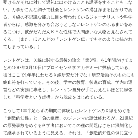
受けるがそれに対して返礼に出かけることも講演をすることもしな
い。万事がこんな調子で社会とレントゲンの溝は深まるばかりであ
る。Ｘ線の不思議な能力に目を奪われているジャーナリストや科学
者からは、感激を分かち合おうとしないレントゲンのふるまいをみ
るにつけ、彼がだんだんＫＹな性格で人間嫌いな人物と見なされて
くる。（また、ほとんどの「レントゲン伝」でもそのように描かれ
てしまっている。）
レントゲンは、Ｘ線に関する最後の論文「第3報」を1年間かけてま
とめ1897年3月10日にプロイセン科学アカデミーに投稿している。
彼はここで1年半にわたるＸ線研究だけでなく研究活動そのものにも
終止符を打っている。その後、学生の教育、後進の育成、学内の運
営などの実務に専念し、レントゲン自身が手におえないほどに膨張
した「科学者という虚構」から脱皮をはじめている。
こうして1年半足らずの期間に体験したレントゲンのＸ線をめぐる
「創造的知性」と「負の遺産」のジレンマの話は終わるが、21世紀
の原発事故をめぐる科学者においてこの種の問題はさらに深刻化し
て継承されているように見える。それは、「創造的知性の側に立つ