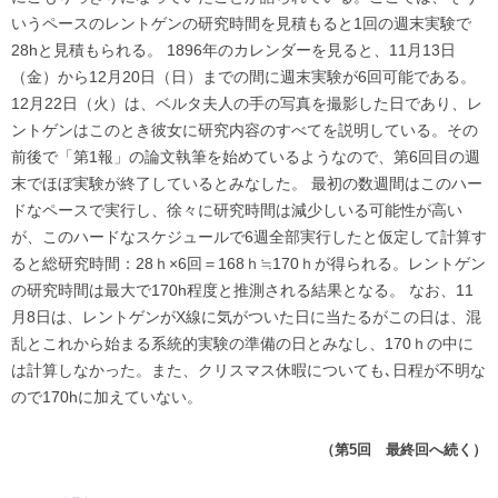
いうペースのレントゲンの研究時間を見積もると1回の週末実験で
28hと見積もられる。 1896年のカレンダーを見ると、11月13日
（金）から12月20日（日）までの間に週末実験が6回可能である。
12月22日（火）は、ベルタ夫人の手の写真を撮影した日であり、レ
ントゲンはこのとき彼女に研究内容のすべてを説明している。その
前後で「第1報」の論文執筆を始めているようなので、第6回目の週
末でほぼ実験が終了しているとみなした。 最初の数週間はこのハー
ドなペースで実行し、徐々に研究時間は減少しいる可能性が高い
が、このハードなスケジュールで6週全部実行したと仮定して計算す
ると総研究時間：28ｈ×6回＝168ｈ≒170ｈが得られる。レントゲン
の研究時間は最大で170h程度と推測される結果となる。 なお、11
月8日は、レントゲンがX線に気がついた日に当たるがこの日は、混
乱とこれから始まる系統的実験の準備の日とみなし、170ｈの中に
は計算しなかった。また、クリスマス休暇についても､日程が不明な
ので170hに加えていない。
（第5回 最終回へ続く）