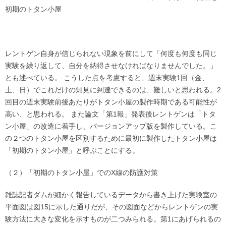
初期のトタン小屋
レントゲン自身が信じられない現象を前にして「何度も何度も同じ
実験を繰り返して、自分を納得させなければなりませんでした。」
とも述べている。 こうした点を考慮すると、週末実験1回（金、
土、日）でこれだけの知見に到達できるのは、難しいと思われる。2
回目の週末実験前後あたりがトタン小屋の製作時期である可能性が
高い、と思われる。 また論文「第1報」発表後レントゲンは「トタ
ン小屋」の改造に着手し、バージョンアップ版を製作している。こ
の２つのトタン小屋を区別するために最初に製作したトタン小屋は
「初期のトタン小屋」と呼ぶことにする。
（２）「初期のトタン小屋」でのX線の防護対策
雑誌記者ダムが細かく報告しているデータから書き上げた実験室の
平面図は図15に示した通りだが、その図面などからレントゲンの実
験方法に大きな変化を示すものが二つみられる。第1にあげられるの