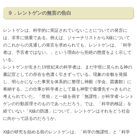
９．レントゲンの無言の告白
レントゲンは、科学的に実証されていないことについての発言に
は、非常に慎重である。例えば、ジャーナリストからX線について
のこれからの見通しの発言を求められても、レントゲンは、「科学
者は、予言者ではない。」という理由から拒絶の態度をよく示して
いる。
レントゲンが生きた19世紀末の科学者は、まだ中世に見られる神の
書記官としての存在を色濃く引きずっている。現象の全貌を発掘
し、明らかになった事実を体系的に整理し神殿（学会、図書館）に
奉納する。この仕事が科学者として最も神聖で最優先すべきものと
考えられていた。「世俗」と一線を画す「無謬性」が科学者･レント
ゲンの行動原理そのものであっただろう。では、「科学的検証」を
経ていない「X線の防護」について、レントゲンはそれをどう社会
に向かって語るのだろうか。
X線の研究を始める前のレントゲンは、「科学の無謬性」と「科学