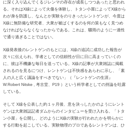
に深く入り込んでくるジレンマの存在が成長しつつあったと思われ
る。それはX線によって火傷を体験し、トタン小屋によってX線から
わが身を防護し、なんとか実験をのりきったレントゲンが、今度は
X線に無防備な研究者、大衆が被ばくするのを何の策もなく見つめ
なければならなくなったからである。これは、驟雨のように一過性
で通り過ぎることではない。
X線発表後のレントゲンのもとには、X線の追試に成功した報告が
次々に伝えられ、学者としての信頼性が日に日に高まっていくの
に、彼は不機嫌な毎日を送っている。X線の記事が大衆雑誌に掲載
されるのを見るにつけ、レントゲンは不快感をあらわに示し、「素
人の人と広く議論をすべきでない」（『レントゲンの生涯』
W.Robert Nitske , 考古堂、P19 ）という科学者としての持論を吐露
している。
そして X線を公表した約１ヶ月後、意を決っしたかのようにレント
ゲンは大衆雑誌記者ダムからのインタビューを受け入れる。「トタ
ン小屋」を公開し、どのようにX線の実験が行われたかを明らかに
する行動を起こしている。実験物理のプロであるレントゲンは、ひ