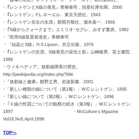
･『レントゲンとX線の発見』青柳泰司，恒星社厚生閣、2000
･『レントゲン』F.L.ネーエル、東京天然社、1943
･『レントゲン先生の生涯』新聞月報社、瀬木嘉一、1966
･『X線からクォークまで』エミリオ･セグレ、みすず書房、1982
･『医用X線装置発達史』青柳泰司
・『結晶とX線』H.S.Lipson、共立出版、1976
･『レントゲンの生涯、X線発見の栄光と影』山崎岐男、富士書院、
1986
･ ウィキペディア、放射線障害の歴史、
http://jawikipedia.org/index.php?title
･『放射線と健康』館野之男、岩波新書、2001
･「新しい種類の線について（第1報）」W.C.レントゲン、1895
･「新しい線について（第2報）」W.C.レントゲン、1896
･「Ｘ線の性質についての観察の続き（第3報）」W.C.レントゲン、
1897 ・McCulture’s Mgazine
Vol16,No5,April,1896
TOPへ