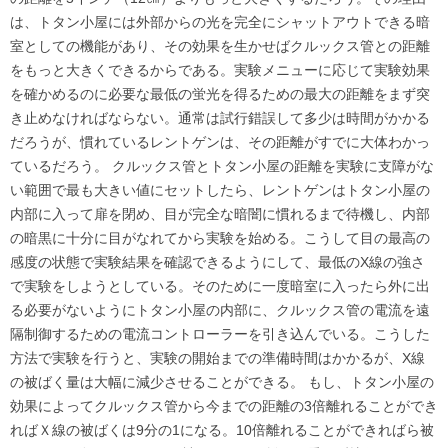
は、トタン小屋には外部からの光を完全にシャットアウトできる暗
室としての機能があり、その効果を生かせばクルックス管との距離
をもっと大きくできるからである。実験メニューに応じて実験効果
を確かめるのに必要な最低の蛍光を得るための最大の距離をまず突
き止めなければならない。通常は試行錯誤して多少は時間がかかる
だろうが、慣れているレントゲンは、その距離がすでに大体わかっ
ているだろう。 クルックス管とトタン小屋の距離を実験に支障がな
い範囲で最も大きい値にセットしたら、レントゲンはトタン小屋の
内部に入って扉を閉め、目が完全な暗闇に慣れるまで待機し、内部
の暗黒に十分に目がなれてから実験を始める。こうして目の最高の
感度の状態で実験結果を確認できるようにして、最低のX線の強さ
で実験をしようとしている。そのために一度暗室に入ったら外に出
る必要がないようにトタン小屋の内部に、クルックス管の電流を遠
隔制御するための電流コントローラーを引き込んでいる。こうした
方法で実験を行うと、実験の開始までの準備時間はかかるが、X線
の被ばく量は大幅に減少させることができる。 もし、トタン小屋の
効果によってクルックス管から今までの距離の3倍離れることができ
ればＸ線の被ばくは9分の1になる。10倍離れることができればら被