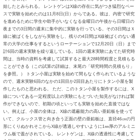
始したとみられる。 レントゲンはX線の存在に気がつき猛烈なペー
スで実験を始めたのは11月8日(日）からである。彼は、内密で研究
を進めるために学生や助手がいなくなる金曜日の午後から日曜日の
夜までの3日間の週末に集中的に実験を行っている。その3日間はＸ
線に被ばくをしながら実験をし、残りの4日間はX線被ばくのない通
常の大学の仕事をするというローテーションで12月20日（日）まで
計6回の週末実験を繰り返している。1回の週末実験にあてた研究時
間は、当時の資料を考慮して試算すると最大28時間程度と見積もる
ことができる（この試算の詳細は、末尾の「研究時間の見積もり」
を参照。） トタン小屋は実験を始めて間もなく作られているような
ので、週末実験6回のなかの1回目か2回目あたりにトタン小屋を製
作したものと思われる。 ただ、このトタン小屋を製作するには、X
線についてある一定程度以上の実験にもとづいた知見がなければ製
作ができないので、初期の頃といっても実験を始めた直後ではな
い。例えば、小屋の全体は、X線の遮蔽能力の高い亜鉛板を使って
いて、クルックス管と向き合う正面の壁の亜鉛板は、直径46㎝の円
形にくりぬかれそこからX線が透過しやすいように1㎜厚のアルミニ
ウム板で蓋がされている。 レントゲンは、X線の透過性に考慮して