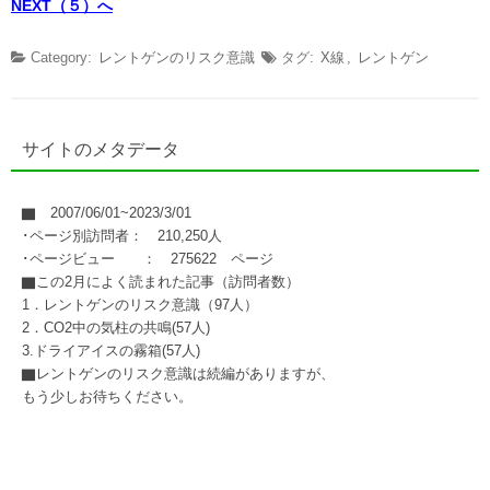
NEXT（５）へ
Category:
レントゲンのリスク意識
タグ:
X線
,
レントゲン
サイトのメタデータ
▇ 2007/06/01~2023/3/01
･ページ別訪問者： 210,250人
･ページビュー ： 275622 ページ
▇この2月によく読まれた記事（訪問者数）
1．レントゲンのリスク意識（97人）
2．CO2中の気柱の共鳴(57人)
3.ドライアイスの霧箱(57人)
▇レントゲンのリスク意識は続編がありますが、
もう少しお待ちください。