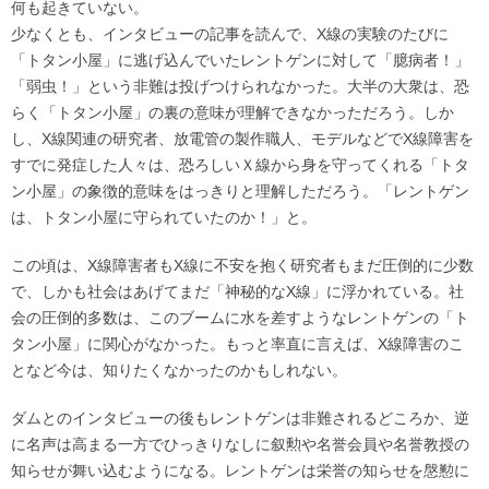
何も起きていない。
少なくとも、インタビューの記事を読んで、X線の実験のたびに
「トタン小屋」に逃げ込んでいたレントゲンに対して「臆病者！」
「弱虫！」という非難は投げつけられなかった。大半の大衆は、恐
らく「トタン小屋」の裏の意味が理解できなかっただろう。しか
し、X線関連の研究者、放電管の製作職人、モデルなどでX線障害を
すでに発症した人々は、恐ろしいＸ線から身を守ってくれる「トタ
ン小屋」の象徴的意味をはっきりと理解しただろう。「レントゲン
は、トタン小屋に守られていたのか！」と。
この頃は、X線障害者もX線に不安を抱く研究者もまだ圧倒的に少数
で、しかも社会はあげてまだ「神秘的なX線」に浮かれている。社
会の圧倒的多数は、このブームに水を差すようなレントゲンの「ト
タン小屋」に関心がなかった。もっと率直に言えば、X線障害のこ
となど今は、知りたくなかったのかもしれない。
ダムとのインタビューの後もレントゲンは非難されるどころか、逆
に名声は高まる一方でひっきりなしに叙勲や名誉会員や名誉教授の
知らせが舞い込むようになる。レントゲンは栄誉の知らせを慇懃に